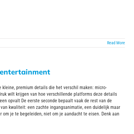
Read More
o-entertainment
 kleine, premium details die het verschil maken: micro-
ruk wilt krijgen van hoe verschillende platforms deze details
teen opvalt De eerste seconde bepaalt vaak de rest van de
van kwaliteit: een zachte ingangsanimatie, een duidelijk maar
er om je te begeleiden, niet om je aandacht te eisen. Denk aan