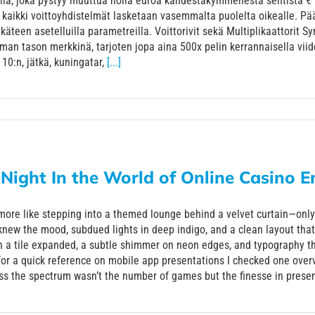
llä, joka pystyy muuttua nolla euroa kahdestakymmenestä sentistä € 
ja kaikki voittoyhdistelmät lasketaan vasemmalta puolelta oikealle. Pä
käteen asetelluilla parametreilla. Voittorivit sekä Multiplikaattori
n tason merkkinä, tarjoten jopa aina 500x pelin kerrannaisella viid
 10:n, jätkä, kuningatar,
[...]
A Night In the World of Online Casino 
nd more like stepping into a themed lounge behind a velvet curtain—onl
ew the mood, subdued lights in deep indigo, and a clean layout that w
 a tile expanded, a subtle shimmer on neon edges, and typography t
for a quick reference on mobile app presentations I checked one over
ss the spectrum wasn’t the number of games but the finesse in presen