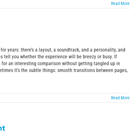
Read More
for years: there’s a layout, a soundtrack, and a personality, and
es tell you whether the experience will be breezy or busy. If
for an interesting comparison without getting tangled up in
metimes it’s the subtle things: smooth transitions between pages,
Read More
nt