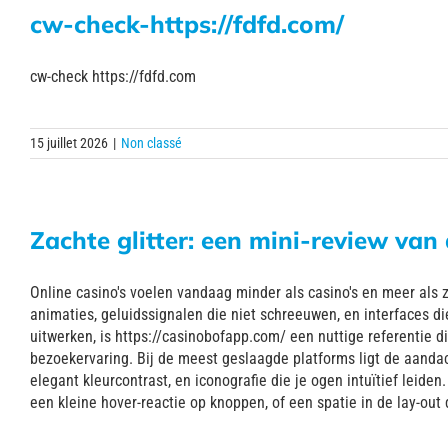
cw-check-https://fdfd.com/
cw-check https://fdfd.com
15 juillet 2026
|
Non classé
Zachte glitter: een mini-review van
Online casino's voelen vandaag minder als casino's en meer als 
animaties, geluidssignalen die niet schreeuwen, en interfaces di
uitwerken, is https://casinobofapp.com/ een nuttige referentie
bezoekervaring. Bij de meest geslaagde platforms ligt de aandac
elegant kleurcontrast, en iconografie die je ogen intuïtief leid
een kleine hover-reactie op knoppen, of een spatie in de lay-out 