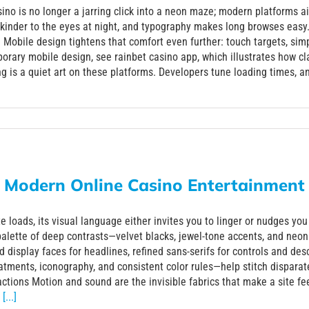
ino is no longer a jarring click into a neon maze; modern platforms ai
 kinder to the eyes at night, and typography makes long browses easy.
de. Mobile design tightens that comfort even further: touch targets, s
orary mobile design, see rainbet casino app, which illustrates how cl
 is a quiet art on these platforms. Developers tune loading times, a
f Modern Online Casino Entertainment
 loads, its visual language either invites you to linger or nudges you 
lette of deep contrasts—velvet blacks, jewel-tone accents, and neon
display faces for headlines, refined sans-serifs for controls and des
ments, iconography, and consistent color rules—help stitch disparate
ctions Motion and sound are the invisible fabrics that make a site fee
.
[...]