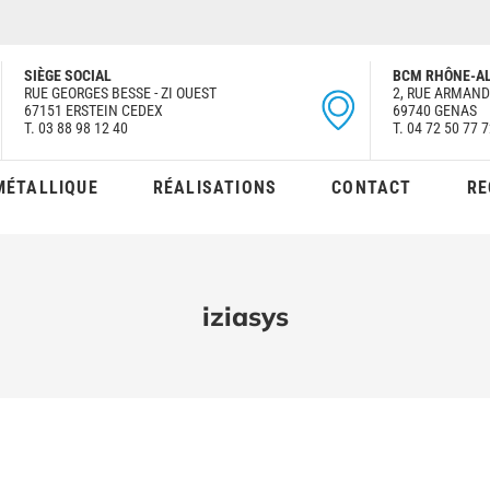
SIÈGE SOCIAL
BCM RHÔNE-AL
RUE GEORGES BESSE - ZI OUEST
2, RUE ARMAN
67151 ERSTEIN CEDEX
69740 GENAS
T. 03 88 98 12 40
T. 04 72 50 77 
MÉTALLIQUE
RÉALISATIONS
CONTACT
RE
iziasys