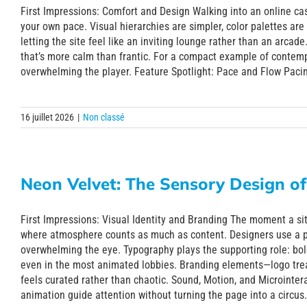
First Impressions: Comfort and Design Walking into an online cas
your own pace. Visual hierarchies are simpler, color palettes are
letting the site feel like an inviting lounge rather than an arca
that’s more calm than frantic. For a compact example of contemp
overwhelming the player. Feature Spotlight: Pace and Flow Pacing
16 juillet 2026
|
Non classé
Neon Velvet: The Sensory Design o
First Impressions: Visual Identity and Branding The moment a site
where atmosphere counts as much as content. Designers use a pa
overwhelming the eye. Typography plays the supporting role: bold 
even in the most animated lobbies. Branding elements—logo treat
feels curated rather than chaotic. Sound, Motion, and Microintera
animation guide attention without turning the page into a circus