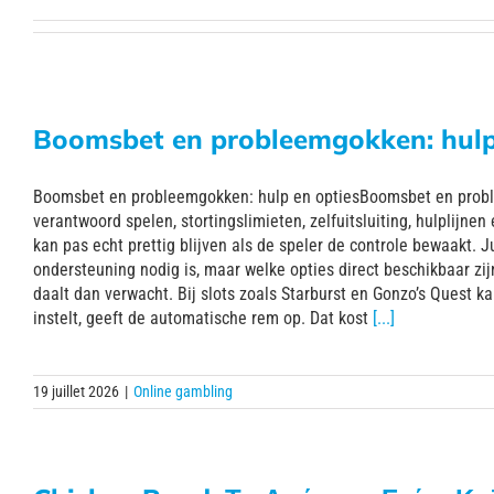
Boomsbet en probleemgokken: hulp
Boomsbet en probleemgokken: hulp en optiesBoomsbet en problee
verantwoord spelen, stortingslimieten, zelfuitsluiting, hulplijnen
kan pas echt prettig blijven als de speler de controle bewaakt. J
ondersteuning nodig is, maar welke opties direct beschikbaar zij
daalt dan verwacht. Bij slots zoals Starburst en Gonzo’s Quest k
instelt, geeft de automatische rem op. Dat kost
[...]
19 juillet 2026
|
Online gambling