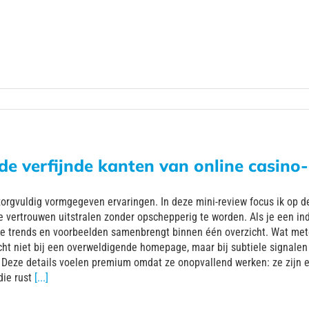
 de verfijnde kanten van online casin
zorgvuldig vormgegeven ervaringen. In deze mini-review focus ik op de
e vertrouwen uitstralen zonder opschepperig te worden. Als je een ind
 die trends en voorbeelden samenbrengt binnen één overzicht. Wat me
ht niet bij een overweldigende homepage, maar bij subtiele signalen 
en. Deze details voelen premium omdat ze onopvallend werken: ze zijn 
die rust
[...]