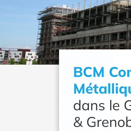
BCM Con
Métalliq
dans le 
& Grenob