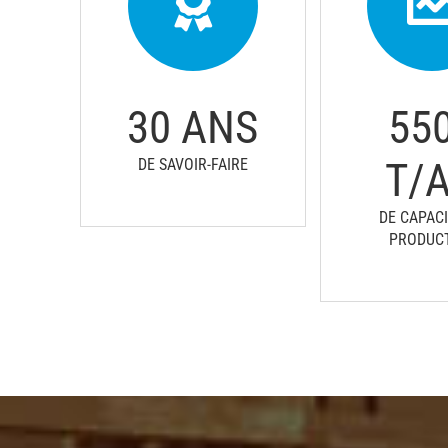
30
ANS
55
T/
DE SAVOIR-FAIRE
DE CAPACI
PRODUC